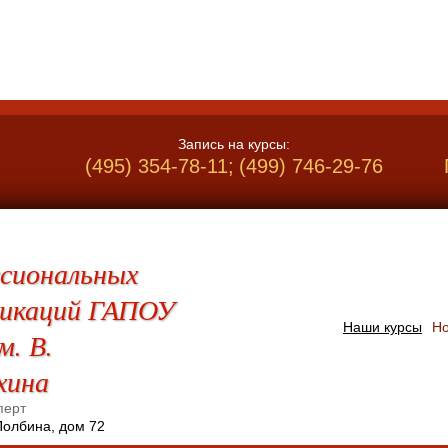
Запись на курсы:
(495) 354-78-11;
(499) 746-29-76
сиональных
фикаций ГАПОУ
Наши курсы
Но
. В.
хина
перт
Полбина, дом 72