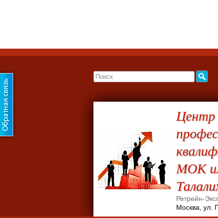
Центр
профес
квали
МОК им
Талали
Ретрейн-Экс
Москва, ул. 